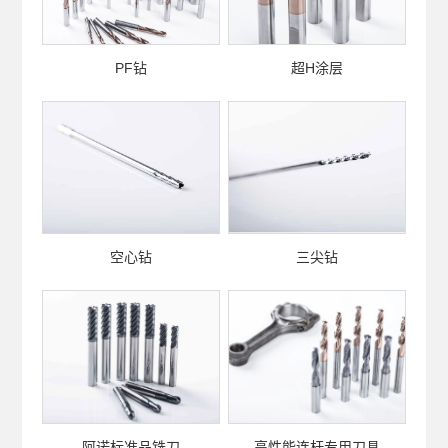
PF钻
超H涂层
空心钻
三尖钻
阿诺标准品铣刀
高性能连杆专用刀具